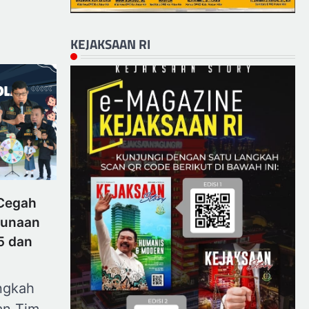
KEJAKSAAN RI
 Cegah
gunaan
5 dan
ngkah
an Tim