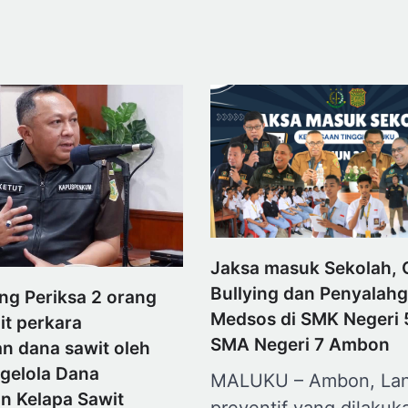
Jaksa masuk Sekolah,
Bullying dan Penyalah
ng Periksa 2 orang
Medsos di SMK Negeri 
ait perkara
SMA Negeri 7 Ambon
n dana sawit oleh
gelola Dana
MALUKU – Ambon, La
n Kelapa Sawit
preventif yang dilakuk