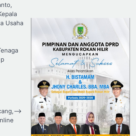
anto,
Kepala
ta Usaha
Tenaga
up
cang,
⟶
nline