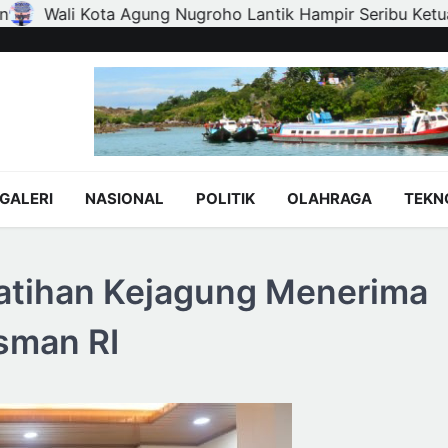
mpir Seribu Ketua RT, RW, dan Pengurus Dasa Wisma di Tu
GALERI
NASIONAL
POLITIK
OLAHRAGA
TEKN
atihan Kejagung Menerima
sman RI