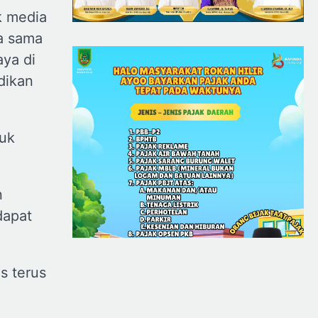
k media
a sama
ya di
dikan
tuk
n
dapat
s terus