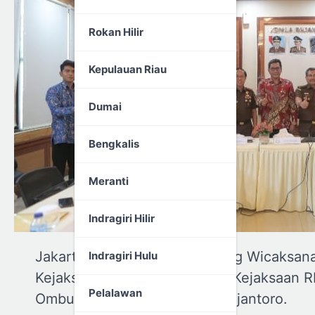
Rokan Hilir
Kepulauan Riau
Dumai
Bengkalis
Meranti
Indragiri Hilir
Jakarta – Bertempat di Gedung Wicaksana
Indragiri Hulu
Kejaksaan RI, Kepala Badiklat Kejaksaan 
Pelalawan
Ombudsman RI Johannes Widijantoro.