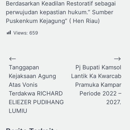
Berdasarkan Keadilan Restoratif sebagai
perwujudan kepastian hukum.” Sumber
Puskenkum Kejagung” ( Hen Riau)
Views:
659
Navigasi
⟵
⟶
pos
Tanggapan
Pj Bupati Kamsol
Kejaksaan Agung
Lantik Ka Kwarcab
Atas Vonis
Pramuka Kampar
Terdakwa RICHARD
Periode 2022 –
ELIEZER PUDIHANG
2027.
LUMIU