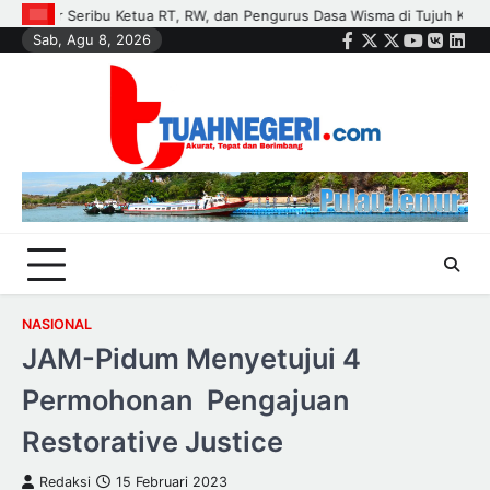
Skip
Tujuh Kecamatan
Polisi dan Petani di Kandis Kawal Jagung 12 Hekta
Sab, Agu 8, 2026
to
Facebook
Twitter
Instagram
Youtube
VK
Link
content
NASIONAL
JAM-Pidum Menyetujui 4
Permohonan Pengajuan
Restorative Justice
Redaksi
15 Februari 2023