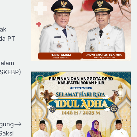
dak
da PT
dalam
(SKEBP)
agung
⟶
Saksi