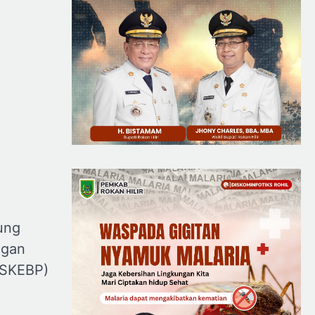
ung
ngan
(SKEBP)