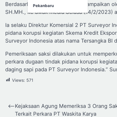
Berdasarkan siaran pers yang disampaikan 
Pekanbaru
SH.MH., ke awak media Selasa (14/2/2023) ad
Ia selaku Direktur Komersial 2 PT Surveyor I
pidana korupsi kegiatan Skema Kredit Ekspo
Surveyor Indonesia atas nama Tersangka BI 
Pemeriksaan saksi dilakukan untuk memper
perkara dugaan tindak pidana korupsi kegia
daging sapi pada PT Surveyor Indonesia.” S
Views:
571
Navigasi
⟵
Kejaksaan Agung Memeriksa 3 Orang Sak
pos
Terkait Perkara PT Waskita Karya