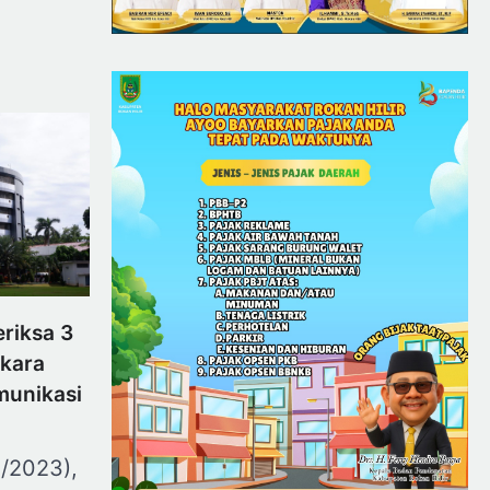
riksa 3
rkara
munikasi
4/2023),