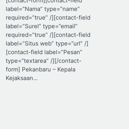
[contact-form][contact-field
label=”Nama” type=”name”
required=”true” /][contact-field
label=”Surel” type=”email”
required=”true” /][contact-field
label=”Situs web” type=”url” /]
[contact-field label=”Pesan”
type=”textarea” /][/contact-
form] Pekanbaru – Kepala
Kejaksaan…