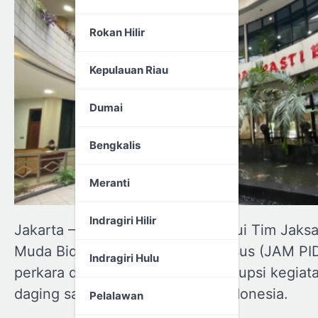
Rokan Hilir
Kepulauan Riau
Dumai
Bengkalis
Meranti
Indragiri Hilir
Jakarta – Kejaksaan Agung melalui Tim Jaksa
Muda Bidang Tindak Pidana Khusus (JAM PID
Indragiri Hulu
perkara dugaan tindak pidana korupsi kegia
daging sapi pada PT Surveyor Indonesia.
Pelalawan