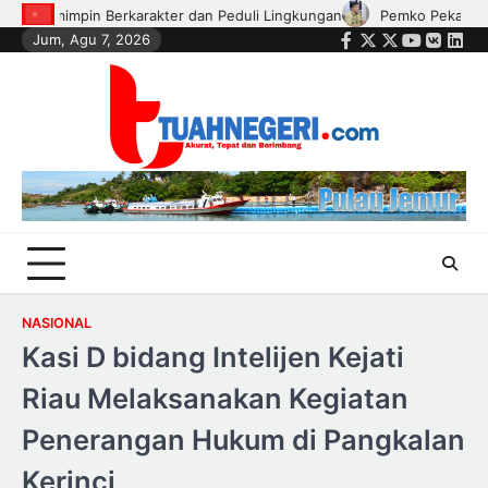
Skip
Pemko Pekanbaru Salurkan Bantuan Perlengkapan Sekolah 
Jum, Agu 7, 2026
to
Facebook
Twitter
Instagram
Youtube
VK
Link
content
NASIONAL
Kasi D bidang Intelijen Kejati
Riau Melaksanakan Kegiatan
Penerangan Hukum di Pangkalan
Kerinci