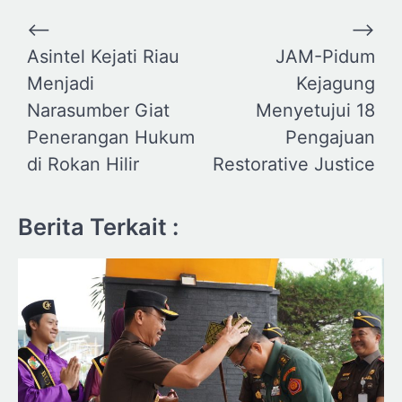
Navigasi
⟵
⟶
pos
Asintel Kejati Riau
JAM-Pidum
Menjadi
Kejagung
Narasumber Giat
Menyetujui 18
Penerangan Hukum
Pengajuan
di Rokan Hilir
Restorative Justice
Berita Terkait :