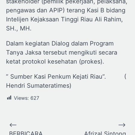
stakeholder (pemilik pekerjaan, pelaksana,
pengawas dan APIP) terang Kasi B bidang
Intelijen Kejaksaan Tinggi Riau Ali Rahim,
SH., MH.
Dalam kegiatan Dialog dalam Program
Tanya Jaksa tersebut mengikuti secara
ketat protokol kesehatan (prokes).
” Sumber Kasi Penkum Kejati Riau”. (
Hendri Sumateratimes)
Views:
627
Navigasi
⟵
⟶
pos
BERBICARA
Afrizal Sintong