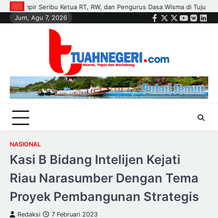
Skip
 Tujuh Kecamatan
Polisi dan Petani di Kandis Kawal Jagung 12 Hek
Jum, Agu 7, 2026
to
Facebook
Twitter
Instagram
Youtube
VK
Link
content
NASIONAL
Kasi B Bidang Intelijen Kejati
Riau Narasumber Dengan Tema
Proyek Pembangunan Strategis
Redaksi
7 Februari 2023