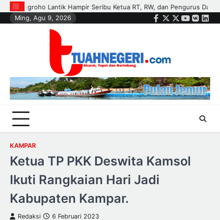
Skip
Pengurus Dasa Wisma di Tujuh Kecamatan
Polisi dan Petani di Kan
Ming, Agu 9, 2026
to
Facebook
Twitter
Instagram
Youtube
VK
Link
content
KAMPAR
Ketua TP PKK Deswita Kamsol
Ikuti Rangkaian Hari Jadi
Kabupaten Kampar.
Redaksi
6 Februari 2023