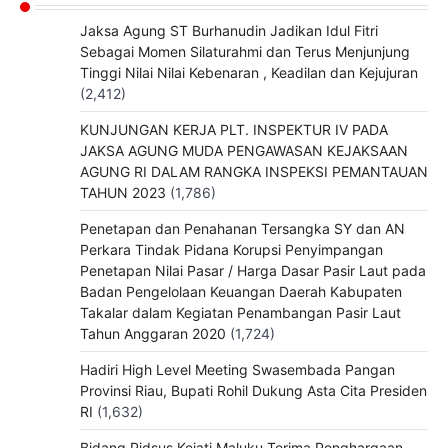
Jaksa Agung ST Burhanudin Jadikan Idul Fitri
Sebagai Momen Silaturahmi dan Terus Menjunjung
Tinggi Nilai Nilai Kebenaran , Keadilan dan Kejujuran
(2,412)
KUNJUNGAN KERJA PLT. INSPEKTUR IV PADA
JAKSA AGUNG MUDA PENGAWASAN KEJAKSAAN
AGUNG RI DALAM RANGKA INSPEKSI PEMANTAUAN
TAHUN 2023
(1,786)
Penetapan dan Penahanan Tersangka SY dan AN
Perkara Tindak Pidana Korupsi Penyimpangan
Penetapan Nilai Pasar / Harga Dasar Pasir Laut pada
Badan Pengelolaan Keuangan Daerah Kabupaten
Takalar dalam Kegiatan Penambangan Pasir Laut
Tahun Anggaran 2020
(1,724)
Hadiri High Level Meeting Swasembada Pangan
Provinsi Riau, Bupati Rohil Dukung Asta Cita Presiden
RI
(1,632)
Bidang Pidsus Kejati Maluku Terima Penghargaan