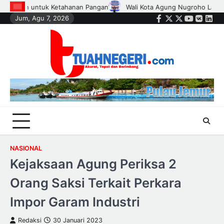
Skip
 Nugroho Lantik Hampir Seribu Ketua RT, RW, dan Pengurus Dasa Wisma
Jum, Agu 7, 2026
to
Facebook
Twitter
Instagram
Youtube
VK
Link
content
NASIONAL
Kejaksaan Agung Periksa 2
Orang Saksi Terkait Perkara
Impor Garam Industri
Redaksi
30 Januari 2023