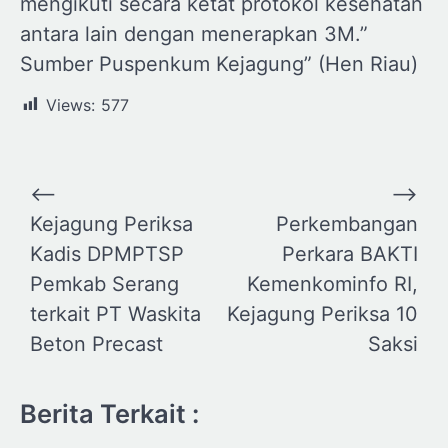
mengikuti secara ketat protokol kesehatan
antara lain dengan menerapkan 3M.”
Sumber Puspenkum Kejagung” (Hen Riau)
Views:
577
Navigasi
⟵
⟶
pos
Kejagung Periksa
Perkembangan
Kadis DPMPTSP
Perkara BAKTI
Pemkab Serang
Kemenkominfo RI,
terkait PT Waskita
Kejagung Periksa 10
Beton Precast
Saksi
Berita Terkait :