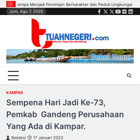
Skip
r dan Peduli Lingkungan
Pemko Pekanbaru Salurkan Bantuan Perle
Jum, Agu 7, 2026
to
Facebook
Twitter
Instagram
Youtube
VK
Link
content
KAMPAR
Sempena Hari Jadi Ke-73,
Pemkab Gandeng Perusahaan
Yang Ada di Kampar.
Redaksi
17 Januari 2023