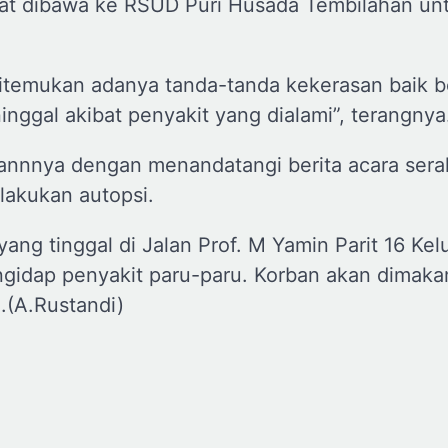
at dibawa ke RSUD Puri Husada Tembilahan un
 ditemukan adanya tanda-tanda kekerasan baik 
nggal akibat penyakit yang dialami”, terangnya
mannnya dengan menandatangi berita acara sera
lakukan autopsi.
ng tinggal di Jalan Prof. M Yamin Parit 16 Kel
mengidap penyakit paru-paru. Korban akan dimak
a.(A.Rustandi)