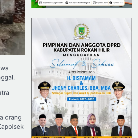
hwa
nggal.
utra
da orang
Kapolsek