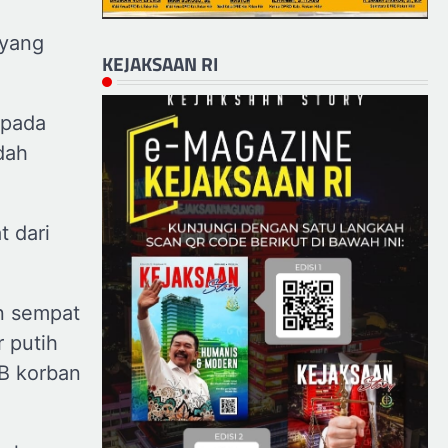
 yang
KEJAKSAAN RI
epada
dah
 dari
an sempat
 putih
IB korban