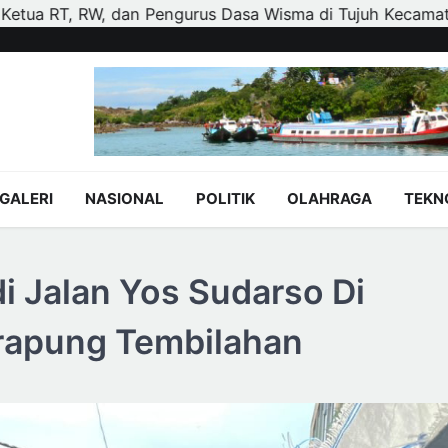
Kecamatan
Polisi dan Petani di Kandis Kawal Jagung 1
GALERI
NASIONAL
POLITIK
OLAHRAGA
TEKN
i Jalan Yos Sudarso Di
rapung Tembilahan