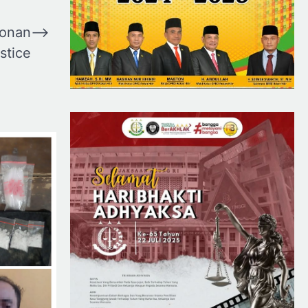
honan
⟶
stice