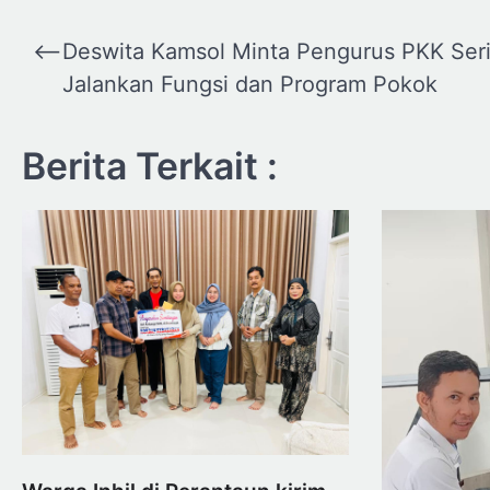
Navigasi
⟵
Deswita Kamsol Minta Pengurus PKK Ser
pos
Jalankan Fungsi dan Program Pokok
Berita Terkait :