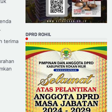
tuk
benda
.
DPRD ROHIL
h terima
urahan
amkan