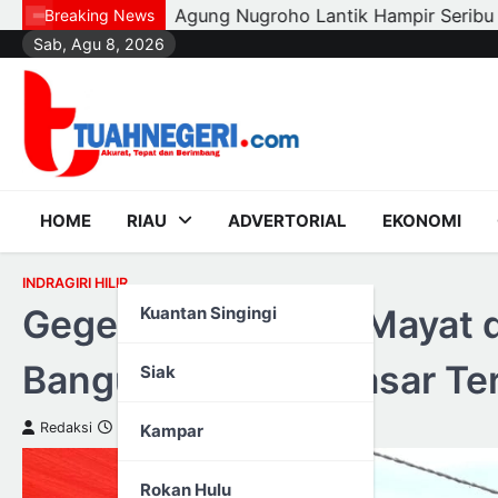
Skip
Seribu Ketua RT, RW, dan Pengurus Dasa Wisma di Tujuh 
Breaking News
Sab, Agu 8, 2026
to
content
HOME
RIAU
ADVERTORIAL
EKONOMI
INDRAGIRI HILIR
Geger,! Penemuan Mayat d
Kuantan Singingi
Bangunan Bekas Pasar Te
Siak
Redaksi
16 Januari 2023
Kampar
Rokan Hulu