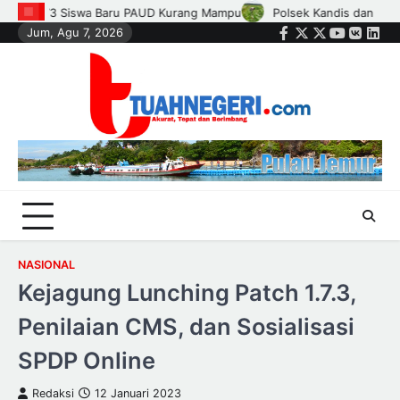
Skip
dan Petani Bersinergi, Jaga Jagung Tetap Tumbuh untuk Ketahanan Pan
Jum, Agu 7, 2026
to
Facebook
Twitter
Instagram
Youtube
VK
Link
content
NASIONAL
Kejagung Lunching Patch 1.7.3,
Penilaian CMS, dan Sosialisasi
SPDP Online
Redaksi
12 Januari 2023