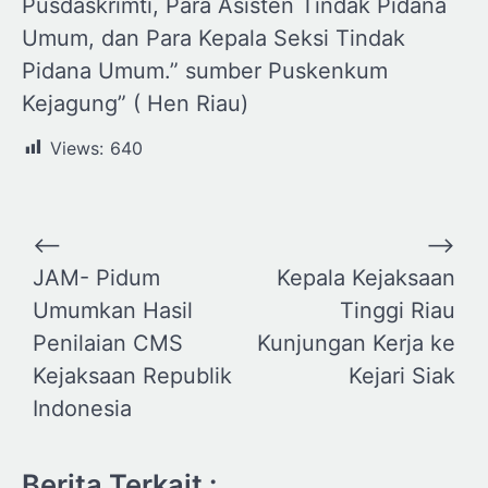
Pusdaskrimti, Para Asisten Tindak Pidana
Umum, dan Para Kepala Seksi Tindak
Pidana Umum.” sumber Puskenkum
Kejagung” ( Hen Riau)
Views:
640
Navigasi
⟵
⟶
pos
JAM- Pidum
Kepala Kejaksaan
Umumkan Hasil
Tinggi Riau
Penilaian CMS
Kunjungan Kerja ke
Kejaksaan Republik
Kejari Siak
Indonesia
Berita Terkait :