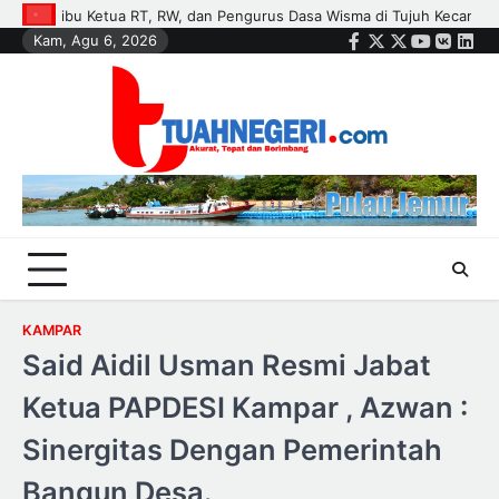
Skip
 Kecamatan
Polisi dan Petani di Kandis Kawal Jagung 12 Hektare, I
Kam, Agu 6, 2026
to
Facebook
Twitter
Instagram
Youtube
VK
Link
content
KAMPAR
Said Aidil Usman Resmi Jabat
Ketua PAPDESI Kampar , Azwan :
Sinergitas Dengan Pemerintah
Bangun Desa.