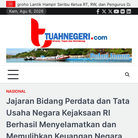
Skip
rus Dasa Wisma di Tujuh Kecamatan
Polisi dan Petani di Kandis Ka
Kam, Agu 6, 2026
to
Facebook
Twitter
Instagram
Youtube
VK
Link
content
NASIONAL
Jajaran Bidang Perdata dan Tata
Usaha Negara Kejaksaan RI
Berhasil Menyelamatkan dan
Memulihkan Keuangan Negara