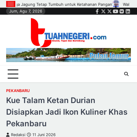
Skip
Wali Kota Agung Nugroho Lantik Hampir Seribu Ketua RT, RW, dan Peng
Jum, Agu 7, 2026
to
Facebook
Twitter
Instagram
Youtube
VK
Link
content
PEKANBARU
Kue Talam Ketan Durian
Disiapkan Jadi Ikon Kuliner Khas
Pekanbaru
Redaksi
11 Juni 2026