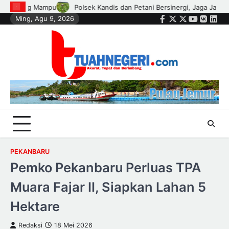
Skip
, Jaga Jagung Tetap Tumbuh untuk Ketahanan Pangan
Wali Kota Agu
Ming, Agu 9, 2026
to
Facebook
Twitter
Instagram
Youtube
VK
Link
content
PEKANBARU
Pemko Pekanbaru Perluas TPA
Muara Fajar II, Siapkan Lahan 5
Hektare
Redaksi
18 Mei 2026