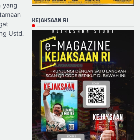
 yang
utamaan
KEJAKSAAN RI
gat
ng Ustd.