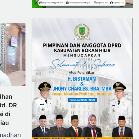
dhan
td. DR
i di
Riau
amadhan