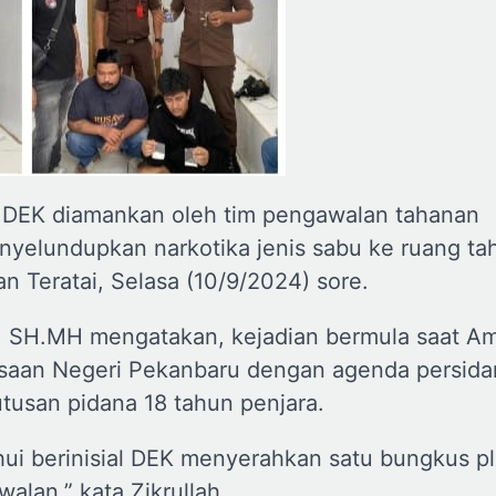
 DEK diamankan oleh tim pengawalan tahanan
yelundupkan narkotika jenis sabu ke ruang ta
an Teratai, Selasa (10/9/2024) sore.
h, SH.MH mengatakan, kejadian bermula saat A
ksaan Negeri Pekanbaru dengan agenda persid
usan pidana 18 tahun penjara.
i berinisial DEK menyerahkan satu bungkus pl
lan,” kata Zikrullah.