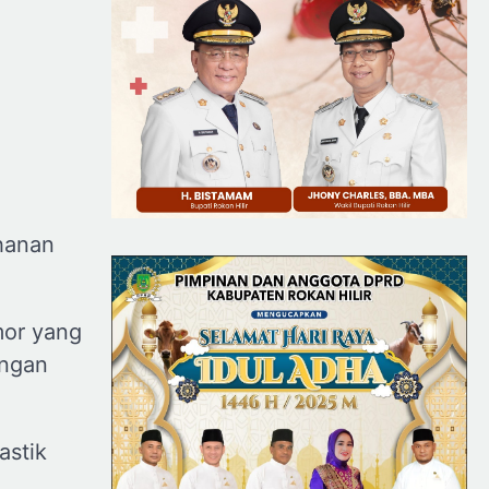
hanan
mor yang
angan
astik