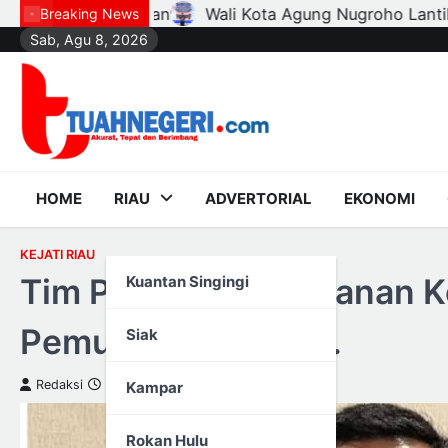
Skip
Agung Nugroho Lantik Hampir Seribu Ketua RT, RW, dan Pe
Breaking News
Sab, Agu 8, 2026
to
content
HOME
RIAU
ADVERTORIAL
EKONOMI
KEJATI RIAU
Tim Pegawalan Tahanan K
Kuantan Singingi
Pemuda inisial DEK.
Siak
Redaksi
10 September 2024
Kampar
Rokan Hulu