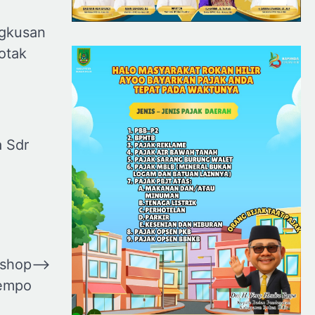
ngkusan
otak
 Sdr
kshop
⟶
Tempo