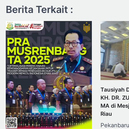
Berita Terkait :
Tausiyah 
KH. DR. Z
MA di Mesj
Riau
Pekanbaru