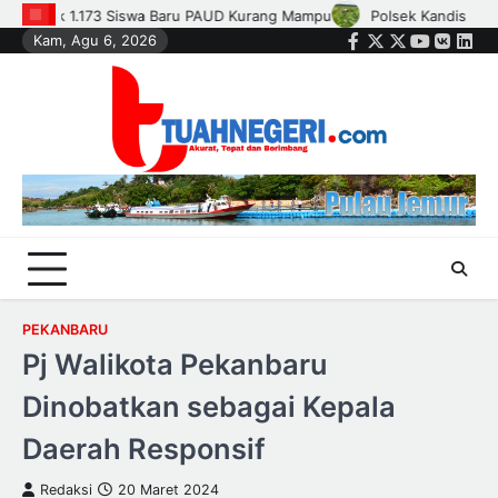
Skip
s dan Petani Bersinergi, Jaga Jagung Tetap Tumbuh untuk Ketahanan P
Kam, Agu 6, 2026
to
Facebook
Twitter
Instagram
Youtube
VK
Link
content
PEKANBARU
Pj Walikota Pekanbaru
Dinobatkan sebagai Kepala
Daerah Responsif
Redaksi
20 Maret 2024