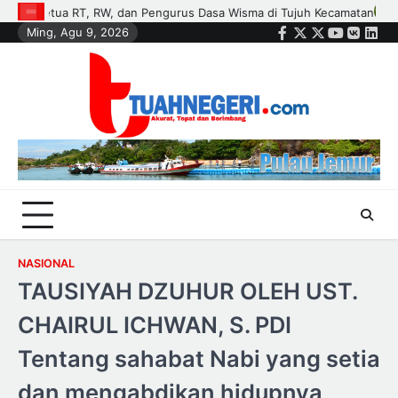
Skip
matan
Polisi dan Petani di Kandis Kawal Jagung 12 Hektare, Ikhtia
Ming, Agu 9, 2026
to
Facebook
Twitter
Instagram
Youtube
VK
Link
content
NASIONAL
TAUSIYAH DZUHUR OLEH UST.
CHAIRUL ICHWAN, S. PDI
Tentang sahabat Nabi yang setia
dan mengabdikan hidupnya