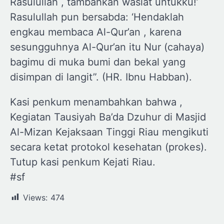
Rasulullah , tambahkan wasiat untukku!’
Rasulullah pun bersabda: ‘Hendaklah
engkau membaca Al-Qur’an , karena
sesungguhnya Al-Qur’an itu Nur (cahaya)
bagimu di muka bumi dan bekal yang
disimpan di langit”. (HR. Ibnu Habban).
Kasi penkum menambahkan bahwa ,
Kegiatan Tausiyah Ba’da Dzuhur di Masjid
Al-Mizan Kejaksaan Tinggi Riau mengikuti
secara ketat protokol kesehatan (prokes).
Tutup kasi penkum Kejati Riau.
#sf
Views:
474