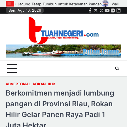
Skip
n
Wali Kota Agung Nugroho Lantik Hampir Seribu Ketua RT, RW, da
Sen, Agu 10, 2026
to
Facebook
Twitter
Instagram
Youtube
VK
Link
content
ADVERTORIAL
,
ROKAN HILIR
Berkomitmen menjadi lumbung
pangan di Provinsi Riau, Rokan
Hilir Gelar Panen Raya Padi 1
Juta Hektar