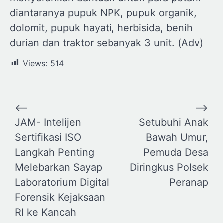
diantaranya pupuk NPK, pupuk organik,
dolomit, pupuk hayati, herbisida, benih
durian dan traktor sebanyak 3 unit. (Adv)
Views:
514
Navigasi
⟵
⟶
pos
JAM- Intelijen
Setubuhi Anak
Sertifikasi ISO
Bawah Umur,
Langkah Penting
Pemuda Desa
Melebarkan Sayap
Diringkus Polsek
Laboratorium Digital
Peranap
Forensik Kejaksaan
RI ke Kancah