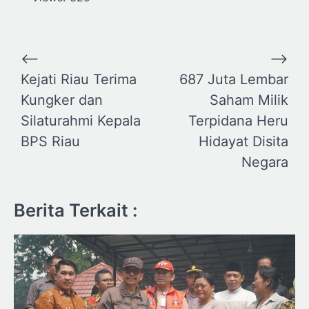
Navigasi
⟵
⟶
pos
Kejati Riau Terima
687 Juta Lembar
Kungker dan
Saham Milik
Silaturahmi Kepala
Terpidana Heru
BPS Riau
Hidayat Disita
Negara
Berita Terkait :