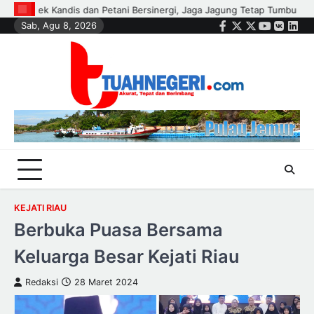
Skip
umbuh untuk Ketahanan Pangan
Wali Kota Agung Nugroho Lantik Ham
Sab, Agu 8, 2026
to
Facebook
Twitter
Instagram
Youtube
VK
Link
content
KEJATI RIAU
Berbuka Puasa Bersama
Keluarga Besar Kejati Riau
Redaksi
28 Maret 2024