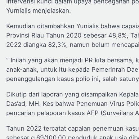
Intervensi kunci dalam upaya pencegahan po
Yurnialis menjelaskan.
Kemudian ditambahkan Yunialis bahwa capaia
Provinsi Riau Tahun 2020 sebesar 48,8%, T
2022 diangka 82,3%, namun belum mencapai 
” Inilah yang akan menjadi PR kita bersama, 
anak-anak, untuk itu kepada Pemerinrah Dae
penanggulangan kasus polio ini, salah satuny
Dikutip dari laporan yang disampaikan Kepa
Das’ad, MH. Kes bahwa Penemuan Virus Polio 
pencarian pelaporan kasus AFP (Surveilans 
Tahun 2022 tercatat capaian penemuan kasu
sebesar q,69/100.00 penduduk anak usia dib