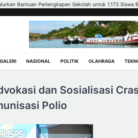
ah untuk 1.173 Siswa Baru PAUD Kurang Mampu
Polsek
GALERI
NASIONAL
POLITIK
OLAHRAGA
TEKN
okasi dan Sosialisasi Cra
unisasi Polio