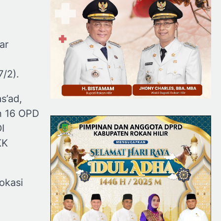
ar
/2).
s’ad,
n 16 OPD
I
KK
okasi