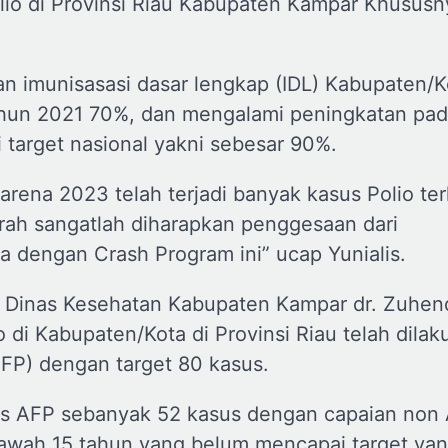
lio di Provinsi Riau Kabupaten Kampar Khususn
n imunisasasi dasar lengkap (IDL) Kabupaten/K
ahun 2021 70%, dan mengalami peningkatan pad
target nasional yakni sebesar 90%.
karena 2023 telah terjadi banyak kasus Polio te
rah sangatlah diharapkan penggesaan dari
a dengan Crash Program ini” ucap Yunialis.
la Dinas Kesehatan Kabupaten Kampar dr. Zuhen
di Kabupaten/Kota di Provinsi Riau telah dilak
AFP) dengan target 80 kasus.
s AFP sebanyak 52 kasus dengan capaian non 
awah 15 tahun yang belum mencapai target yan