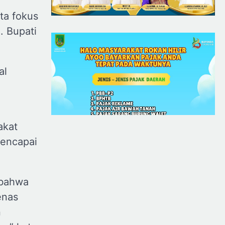
rta fokus
. Bupati
al
akat
mencapai
 bahwa
enas
n