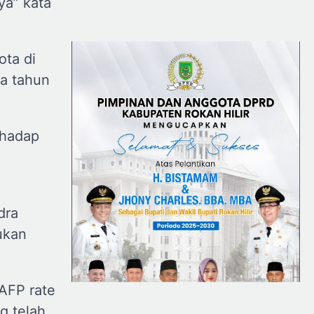
ya” kata
ota di
a tahun
rhadap
dra
ukan
AFP rate
g telah