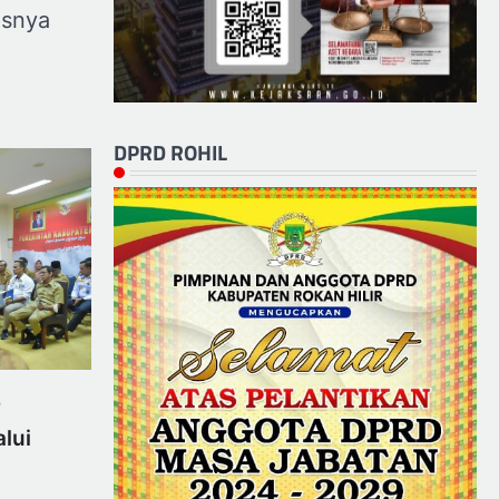
isnya
DPRD ROHIL
r
lui