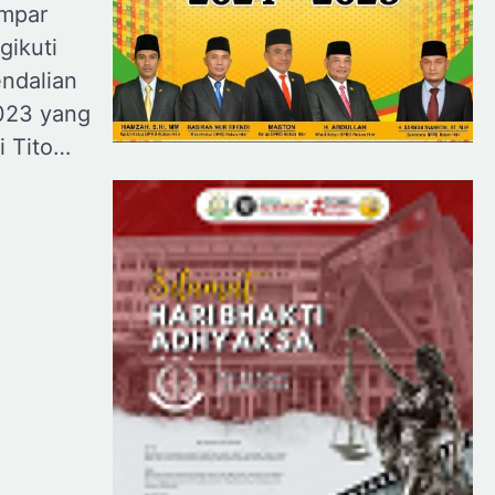
mpar
ikuti
endalian
2023 yang
i Tito…