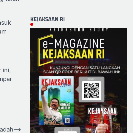
KEJAKSAAN RI
asuk
lum
ini,
mpar
nadah
⟶