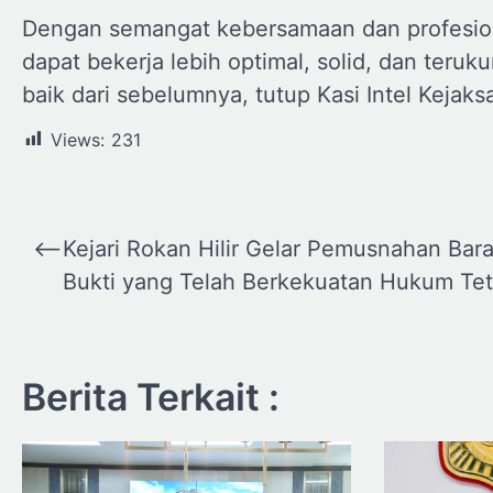
Dengan semangat kebersamaan dan profesional
dapat bekerja lebih optimal, solid, dan teruku
baik dari sebelumnya, tutup Kasi Intel Kejak
Views:
231
Navigasi
⟵
Kejari Rokan Hilir Gelar Pemusnahan Bar
pos
Bukti yang Telah Berkekuatan Hukum Te
Berita Terkait :