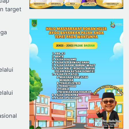
tiap
n target
uga
lalui
lalui
sional