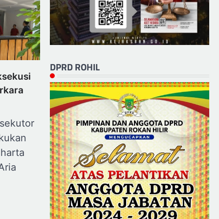
DPRD ROHIL
ksekusi
erkara
ksekutor
kukan
 harta
Aria