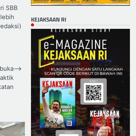
ri SBB
 lebih
KEJAKSAAN RI
redaksi)
rbuka
⟶
aktik
katan