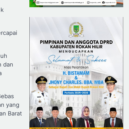
uk
ercapai
nuh
n dan
a
Bebas
an yang
an Barat