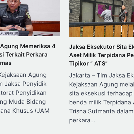
 Agung Memeriksa 4
Jaksa Eksekutor Sita E
i Terkait Perkara
Aset Milik Terpidana P
Emas
Tipikor ” ATS”
 Kejaksaan Agung
Jakarta – Tim Jaksa E
m Jaksa Penyidik
Kejaksaan Agung mela
torat Penyidikan
sita eksekusi terhadap
ng Muda Bidang
benda milik Terpidana 
dana Khusus (JAM
Trisna Sutmanta dalam
perkara…