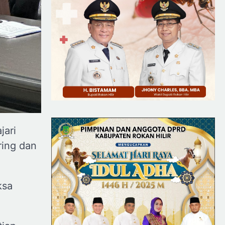
jari
ring dan
ksa