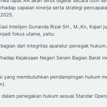
a rapat AA akan terus digelar secara rutin se
hadap capaian kinerja serta strategi pencapaia
 2025.
i Intelijen Gunanda Rizal SH., M.,Kn, Kajari j
adi fokus utama, yaitu:
 bagian dari integritas aparatur penegak hukum.
hadap Kejaksaan Negeri Seram Bagian Barat me
ansi yang membutuhkan pendampingan hukum me
n).
s dalam penegakan hukum sesuai Standar Opera