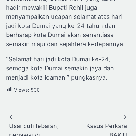
hadir mewakili Bupati Rohil juga
menyampaikan ucapan selamat atas hari
jadi kota Dumai yang ke-24 tahun dan
berharap kota Dumai akan senantiasa
semakin maju dan sejahtera kedepannya.
“Selamat hari jadi kota Dumai ke-24,
semoga kota Dumai semakin jaya dan
menjadi kota idaman,” pungkasnya.
Views:
530
Navigasi
⟵
⟶
pos
Usai cuti lebaran,
Kasus Perkara
pegawai di
BAKTI