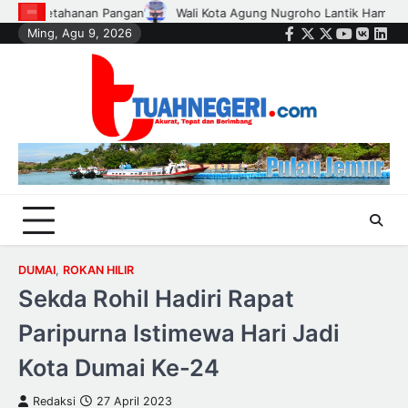
Skip
ntik Hampir Seribu Ketua RT, RW, dan Pengurus Dasa Wisma di Tujuh K
Ming, Agu 9, 2026
to
Facebook
Twitter
Instagram
Youtube
VK
Link
content
DUMAI
,
ROKAN HILIR
Sekda Rohil Hadiri Rapat
Paripurna Istimewa Hari Jadi
Kota Dumai Ke-24
Redaksi
27 April 2023