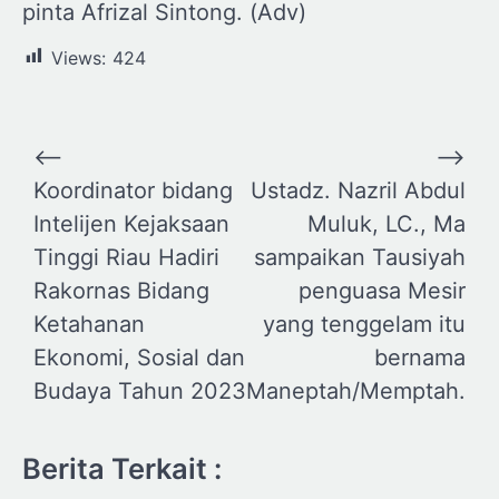
pinta Afrizal Sintong. (Adv)
Views:
424
Navigasi
⟵
⟶
pos
Koordinator bidang
Ustadz. Nazril Abdul
Intelijen Kejaksaan
Muluk, LC., Ma
Tinggi Riau Hadiri
sampaikan Tausiyah
Rakornas Bidang
penguasa Mesir
Ketahanan
yang tenggelam itu
Ekonomi, Sosial dan
bernama
Budaya Tahun 2023
Maneptah/Memptah.
Berita Terkait :