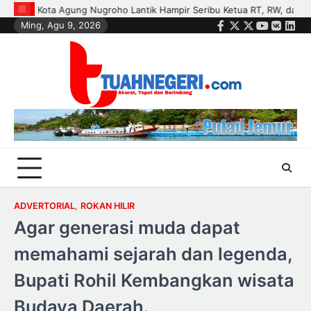
Skip
RW, dan Pengurus Dasa Wisma di Tujuh Kecamatan
Polisi dan Petan
Ming, Agu 9, 2026
to
Facebook
Twitter
Instagram
Youtube
VK
Link
content
ADVERTORIAL
,
ROKAN HILIR
Agar generasi muda dapat
memahami sejarah dan legenda,
Bupati Rohil Kembangkan wisata
Budaya Daerah.