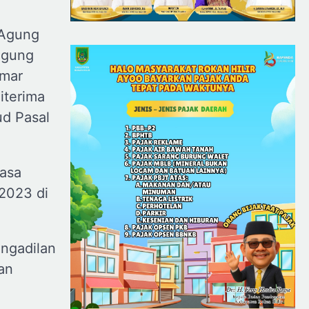
 Agung
Agung
amar
iterima
d Pasal
uasa
2023 di
engadilan
an