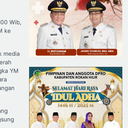
.00 Wib,
M ke
k media
erah
ngka YM
ara
angan
ang
gsung