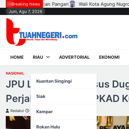
Skip
i Kota Agung Nugroho Lantik Hampir Seribu Ketua RT, RW
Breaking News
Jum, Agu 7, 2026
to
content
HOME
RIAU
ADVERTORIAL
EKONOMI
NASIONAL
JPU Limpahkan Kasus Du
Kuantan Singingi
Perjalanan Dinas BPKAD K
Siak
Redaksi
20 Maret 2023
Kampar
Rokan Hulu