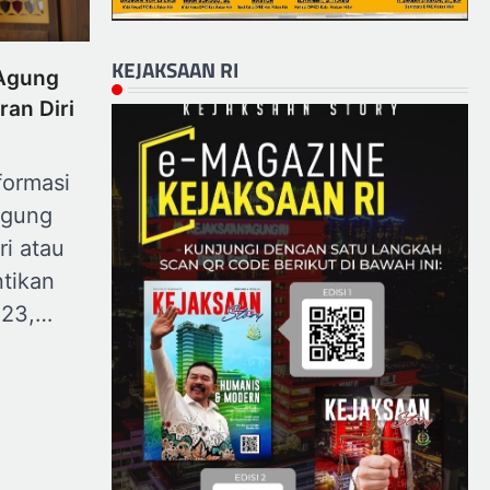
KEJAKSAAN RI
Agung
an Diri
formasi
Agung
i atau
ntikan
023,…