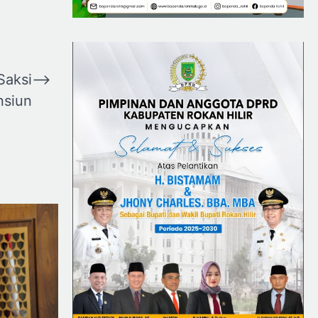
Saksi
⟶
nsiun