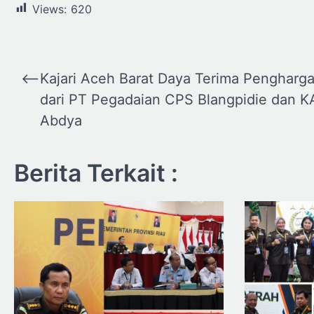
Views:
620
Navigasi
⟵
Kajari Aceh Barat Daya Terima Pengharg
pos
dari PT Pegadaian CPS Blangpidie dan K
Abdya
Berita Terkait :