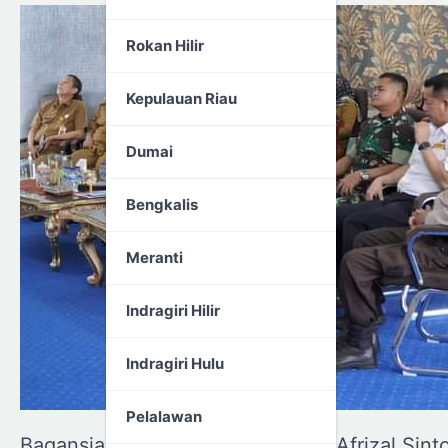
Rokan Hilir
Kepulauan Riau
Dumai
Bengkalis
Meranti
Indragiri Hilir
Indragiri Hulu
Pelalawan
Bagansiapiapi, Bupati Rokan Hilir Afrizal Sint