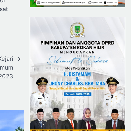
di
sat
ejari
⟶
 Umum
2023