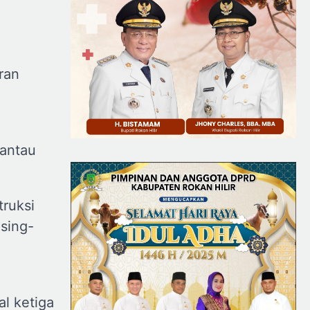
ran
mantau
truksi
asing-
l ketiga