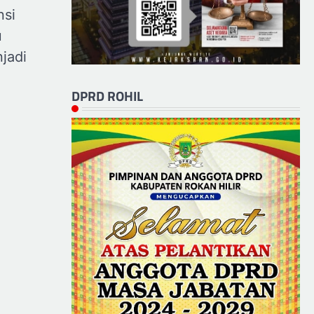
si
u
jadi
DPRD ROHIL