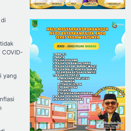
 di
tidak
a COVID-
mi yang
flasi
n