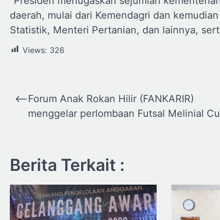
“Presiden menugaskan sejumlah kementerian
daerah, mulai dari Kemendagri dan kemudian 
Statistik, Menteri Pertanian, dan lainnya, ser
Views:
326
Navigasi
⟵
Forum Anak Rokan Hilir (FANKARIR)
pos
menggelar perlombaan Futsal Melinial Cu
Berita Terkait :