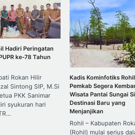
il Hadiri Peringatan
i PUPR ke-78 Tahun
pati Rokan Hilir
Kadis Kominfotiks Rohil
Pemkab Segera Kemba
izal Sintong SIP, M.Si
Wisata Pantai Sungai Si
etua PKK Sanimar
Destinasi Baru yang
iri syukuran hari
Menjanjikan
UTR…
Rohil – Kabupaten Roka
(Rohil) mulai serius da