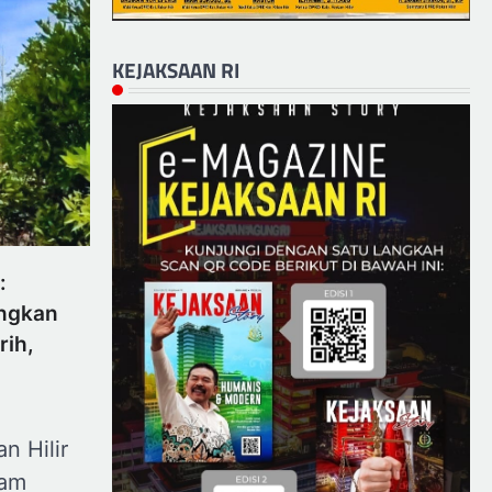
KEJAKSAAN RI
:
ngkan
rih,
n Hilir
lam